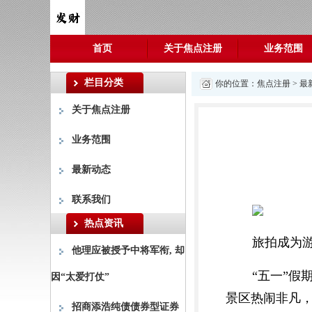
首页
关于焦点注册
业务范围
栏目分类
你的位置：
焦点注册
>
最
关于焦点注册
业务范围
最新动态
联系我们
热点资讯
旅拍成为
他理应被授予中将军衔, 却
“五一”
因“太爱打仗”
景区热闹非凡
招商添浩纯债债券型证券