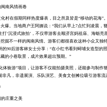
的闽南风情画卷
文化村在假期同样热度爆表，目之所及皆是“移动的花海”
火爆。当地商户王阿姨说：“我们从早上7点忙到凌晨，簪
主打‘沉浸式旅拍’，不仅带游客去顺济宫妈祖庙、海蛎
，挖掘不一样的闽南风情。游客们都很喜欢这种小众又独
州的90后游客林女士分享：“在小红书看到蟳埔女造型的
藏的小巷取景，成片效果超出预期。”
文化体验游”项目，让游客不仅能拍摄美照，还能参与制作
热闹非凡，非遗展演、乐队演艺、美食文创摊位吸引游客流
寺
间的庄重之美