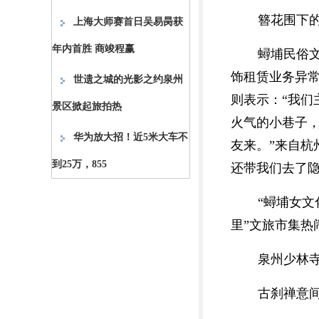
簪花围下
上海大师赛首日吴易昺获
年内首胜 商竣程赢
蟳埔民俗
饰租赁业务异常
世遗之城的光影之约泉州
则表示：“我们
景区掀起旅拍热
火气的小巷子
华为放大招！近5米大车不
友来。”来自杭
到25万，855
还带我们去了隐
“蟳埔女
里”文旅市集
泉州少林
古刹禅意