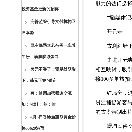
魅力的热门选
投资基金更新的招募
□融媒体记
完善监管引导支付机构回
开元寺
归本源
古刹红墙
网友偶遇李若彤买一车养
生粉，满脸胶原蛋白
走进开元
相互映衬，吸引
美元不香了！贸易战阴影
接100多单旅
下，韩元正在“锚定
红墙旁，
美：使用加密频道交流
贯注捕捉游客
加：收到！ 菲：收
的古塔特别出
4月6日香港金至尊黄金价
蟳埔民俗
格33620港币