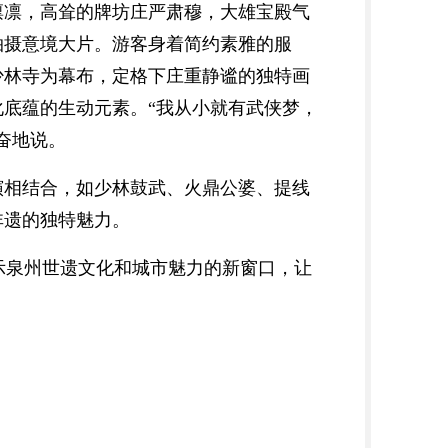
凛凛，高耸的牌坊庄严肃穆，大雄宝殿气
拍摄意境大片。游客身着简约素雅的服
少林寺为幕布，定格下庄重静谧的独特画
底蕴的生动元素。“我从小就有武侠梦，
奋地说。
演相结合，如少林鼓武、火鼎公婆、提线
非遗的独特魅力。
示泉州世遗文化和城市魅力的新窗口，让