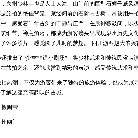
期间，泉州少林寺也是人山人海。山门前的巨型石狮子威风
都是旅拍的绝佳背景。藏经阁前的石阶与古树，常被用来
院中，感受着千年古刹的宁静与庄严，在晨钟暮鼓间，以
建筑细节、禅意角落，都成为游客镜头里展现泉州历史文化
拍了许多照片，感觉圆了儿时的梦想。”四川游客赵大爷兴
寺还推出了“少林非遗小剧场”，将少林武术和传统民俗表
客在旅拍之余，还能欣赏到精彩的表演，感受传统武术和
旅拍热潮，不仅为游客带来了独特的旅游体验，也成为展
头了解这座充满韵味的古城。
：赖闽荣
泉州网】