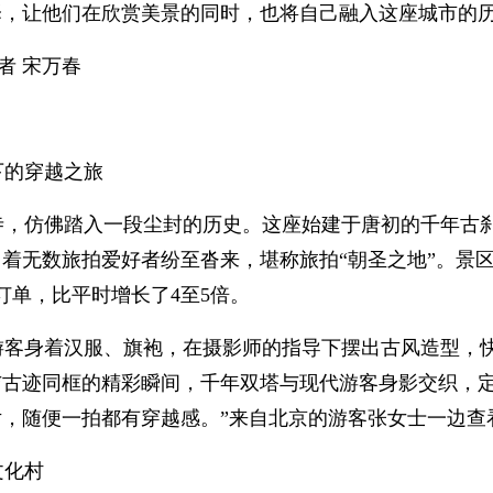
择，让他们在欣赏美景的同时，也将自己融入这座城市的
者 宋万春
下的穿越之旅
寺，仿佛踏入一段尘封的历史。这座始建于唐初的千年古
着无数旅拍爱好者纷至沓来，堪称旅拍“朝圣之地”。景
拍订单，比平时增长了4至5倍。
游客身着汉服、旗袍，在摄影师的指导下摆出古风造型，
与古迹同框的精彩瞬间，千年双塔与现代游客身影交织，定
片，随便一拍都有穿越感。”来自北京的游客张女士一边查
文化村